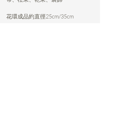
花環成品約直徑25cm/35cm
荔枝角工作室自取，也可代您安排
送貨，運費另付。
Daisy Miller
Home
FAQ
Rental Service
Pickup & Returns