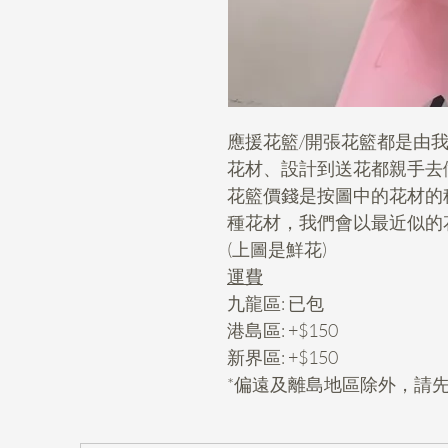
應援花籃/開張花籃都是由我們的
花材、設計到送花都親手去
花籃價錢是按圖中的花材的
種花材，我們會以最近似的
(上圖是鮮花)
運費
九龍區: 已包
港島區: +$150
新界區: +$150
*偏遠及離島地區除外，請先