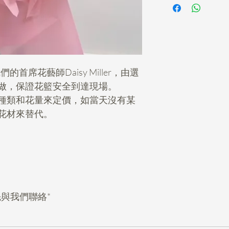
首席花藝師Daisy Miller，由選
做，保證花籃安全到達現場。
種類和花量來定價，如當天沒有某
花材來替代。
與我們聯絡*