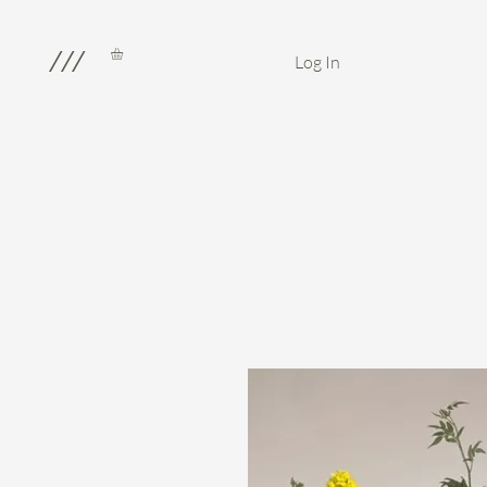
///
Log In