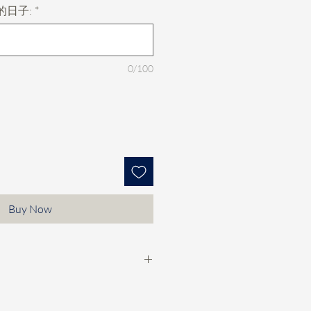
的日子:
*
0/100
Buy Now
款check期，然後落訂$100/個