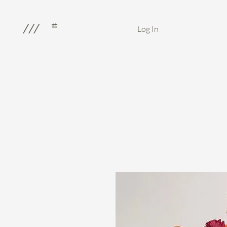
///
Log In