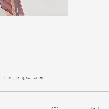
hold期，收到訂金
- Payme 6200
買的東西 /轉數快62009
chow cheng ha
個。
- Hold左都可
預早和我們溝通，
- 準時連盒交還退
店自取/幫你call Gog
***花球每次出街
約80%新淨度，
全新。
e for Hong Kong customers.
Home
FAQ