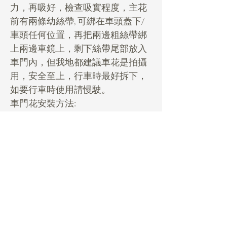
力，再吸好，檢查吸實程度，主花
前有兩條幼絲帶, 可綁在車頭蓋下/
車頭任何位置，再把兩邊粗絲帶綁
上兩邊車鏡上，剩下絲帶尾部放入
車門內，但我地都建議車花是拍攝
用，安全至上，行車時最好拆下，
如要行車時使用請慢駛。
車門花安裝方法:
車門花底部有一個吸盤吸在車門
上，車門花有2條幼絲帶備用，有需
要時再用幼絲帶綁住車門，再穩陣
d。
***行車前先影晒要影的相，起碼有
相在手***
Rental Details