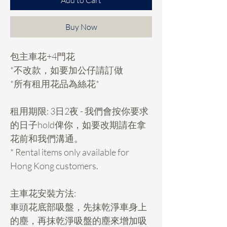
Add to Cart
Buy Now
包主車花+4門花
*不改款，如要加公仔請訂做
*所有租用花品為絲花*
租用期限: 3日2夜 - 我們會按你要求
的日子hold俾你，如要改期請在拿
花前和我們溝通。
* Rental items only available for
Hong Kong customers.
主車花安裝方法:
車頭花底部吸盤，先抹乾淨車身上
的塵，再抹乾淨吸盤的塵來增加吸