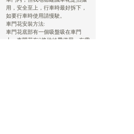
用，安全至上，行車時最好拆下，
如要行車時使用請慢駛。
車門花安裝方法:
車門花底部有一個吸盤吸在車門
上，車門花有2條幼絲帶備用，有需
要時再用幼絲帶綁住車門，再穩陣
d。
***行車前先影晒要影的相，起碼有
相在手***
Rental Details
租用花項目hold期:
- 先pm我地你想租的款check期，然後落
訂$100/個hold期，收到訂金先算hold
期, 期係先到先得的。
Daisy Miller
- Payme 62009263備注: FB或IG姓名、