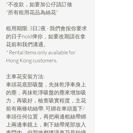
*不改款，如要加公仔請訂做
*所有租用花品為絲花*
租用期限: 3日2夜 - 我們會按你要求
的日子hold俾你，如要改期請在拿
花前和我們溝通。
* Rental items only available for
Hong Kong customers.
主車花安裝方法:
車頭花底部吸盤，先抹乾淨車身上
的塵，再抹乾淨吸盤的塵來增加吸
力，再吸好，檢查吸實程度，主花
前有兩條幼絲帶, 可綁在車頭蓋下/
車頭任何位置，再把兩邊粗絲帶綁
上兩邊車鏡上，剩下絲帶尾部放入
車門內，但我地都建議車花是拍攝