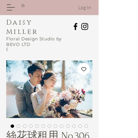
Log In
Daisy
Miller
Floral Design Studio by
BEVO LTD
絲花球租用 No.306