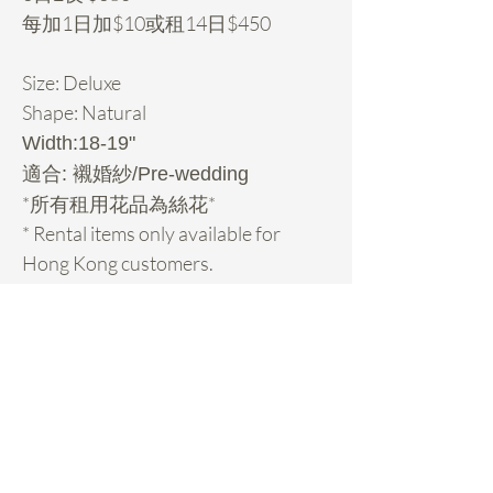
每加1日加$10或租14日$450
Size: Deluxe
Shape: Natural
Width:18-19"
適合: 襯婚紗/Pre-wedding
*所有租用花品為絲花*
* Rental items only available for
Hong Kong customers.
Rental Details
租用花項目hold期:
- 先pm我地你想租的款check期，然後落
訂$100/個hold期，收到訂金先算hold
期, 期係先到先得的。
Daisy Miller
- Payme 62009263備注: FB或IG姓名、