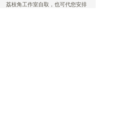
荔枝角工作室自取，也可代您安排
送貨，運費另付。
注意事項 Before you order
*所有鮮花花品可於送花日的
5天
前網上
直接訂購，收到訂單後我們1-2天內會聯
絡你確認訂單。如需加急(少於5天的日
子內送花)，請先與我們聯絡，不要網上
Daisy Miller
下單。
Home
FAQ
All fresh gifting orders need to be
ordered at least
5 days ahead
. We will
Rental Service
Pickup & Returns
contact you within 1-2 days when we get
your order for details. For urgent orders,
Custom Made
Payments
please contact us before placing any
order on our website.
Decorations