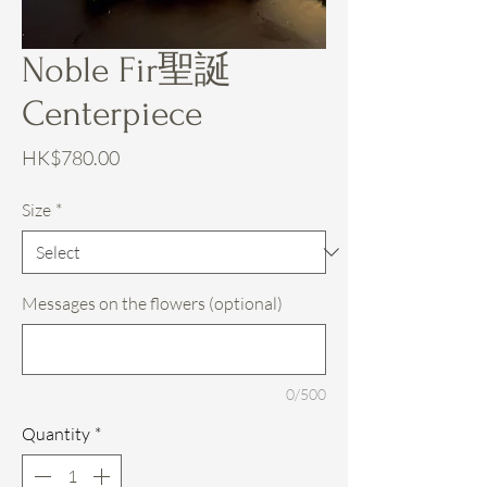
Noble Fir聖誕
Centerpiece
Price
HK$780.00
Size
*
Messages on the flowers (optional)
0/500
Quantity
*