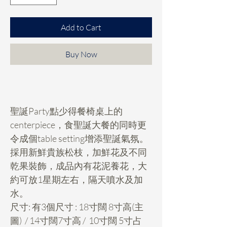
Add to Cart
Buy Now
聖誕Party點少得餐椅桌上的
centerpiece，食聖誕大餐的同時更
令成個table setting增添聖誕氣氛。
採用新鮮貴族松枝，加鮮花及不同
乾果裝飾，成品內有花泥養花，大
約可放1星期左右，隔天噴水及加
水。
尺寸: 有3個尺寸 : 18寸闊 8寸高(主
圖) / 14寸闊7寸高 / 10寸闊 5寸占