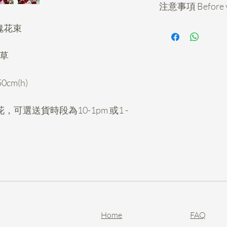
注意事項 Before y
*所有鮮花送禮花
粉玫瑰花束
購，收到訂單後我
如需加急(少於5天
配草
絡，不要網上下單
**可選送花時間段為: 住
cm(h)
10-2pm 或2 - 6pm
偏遠地方連費基礎上
可選送貨時段為10-1pm 或1 -
設送貨)
**如需指定時間送到
外，請落訂前向我
All fresh gifting fl
least
5 days ahead
.
days when we get yo
orders, please cont
on our website.
*除指定的主花顏
Home
FAQ
由花藝師按顏色再