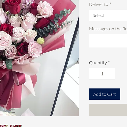
Deliver to
*
Select
Messages on the fl
Quantity
*
Add to Cart