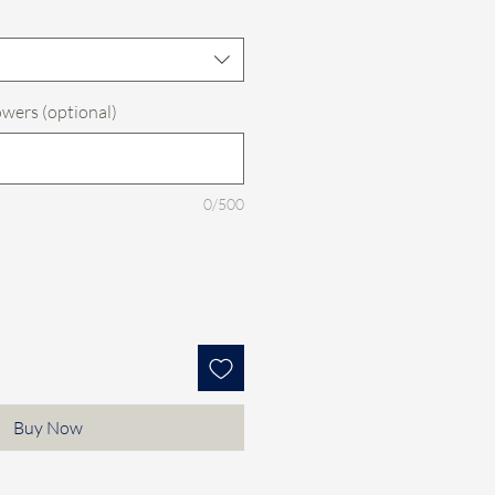
owers (optional)
0/500
Buy Now