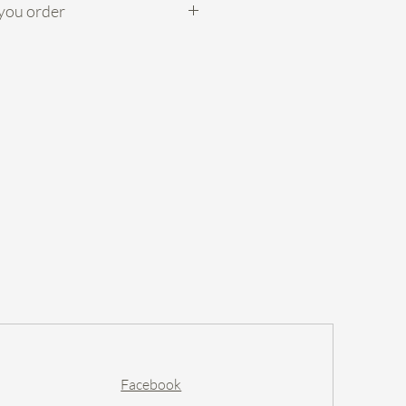
ou order
品可於送花日的
5天
前網上直接訂
們1-2天內會聯絡你確認訂單。
的日子內送花)，請先與我們聯
。
宅: 10-2pm 或 2-8pm 工商:
+$20 (離島如長洲/南丫島等不
，運費為$150 (偏遠地方除
們查詢)
owers orders need to be ordered at
 We will contact you within 1-2
ur order for details. For urgent
act us before placing any order
色外，襯花會用當日鮮花供應，
Facebook
設計