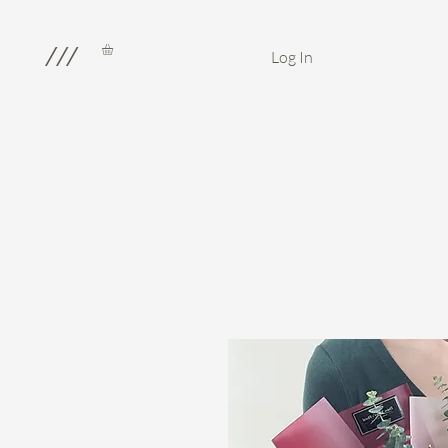
///
Log In