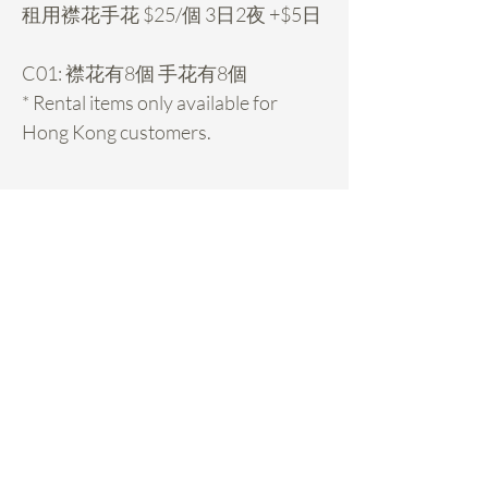
租用襟花手花 $25/個 3日2夜 +$5日
C01: 襟花有8個 手花有8個
* Rental items only available for
Hong Kong customers.
Rental Details
租襟花 hold期:
- 先pm我地你想租的款check期，然後落
訂$10/個hold期，收到訂金先算hold期,
期係先到先得的。
Daisy Miller
- Payme 62009263備注: FB或IG姓名、
Home
FAQ
用的日子、買的東西 /轉數快62009263
or hsbc 1811104114 chow cheng ha
Rental Service
Pickup & Returns
daisy，拿花時俾尾數+按金$200/單。
- Hold左都可以轉款，只要o個款有期。
Custom Made
Payments
和租用花球一樣，花每次出街前會執靚